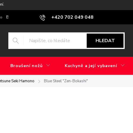
ní.
+420 702 049 048
Blog
Jaký je rozdíl mezi továrním brusem a ručním broušením?
HLEDAT
Broušení nožů
Kuchyně a její vybavení
etsune Seki Hamono
Blue Steel "Zen-Bokashi"