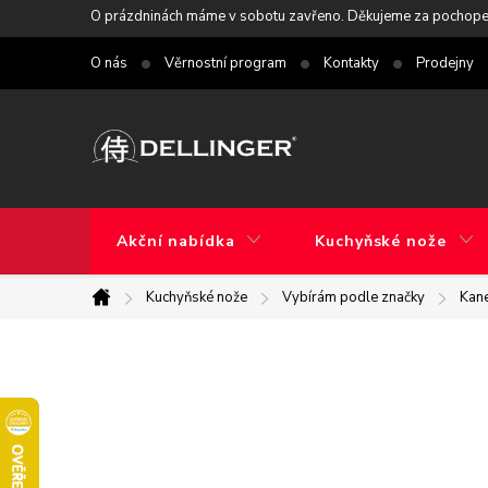
Přejít
O prázdninách máme v sobotu zavřeno. Děkujeme za pochope
na
O nás
Věrnostní program
Kontakty
Prodejny
obsah
Akční nabídka
Kuchyňské nože
Kuchyňské nože
Vybírám podle značky
Kan
Domů