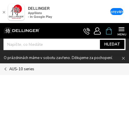
DELLINGER
×
OTEVŘÍT
AppSisto
- In Google Play
Přejít
NÁKUPNÍ
KOŠÍK
na
obsah
HLEDAT
O prázdninách máme v sobotu zavřeno. Děkujeme za pochopení.
AUS-10 series