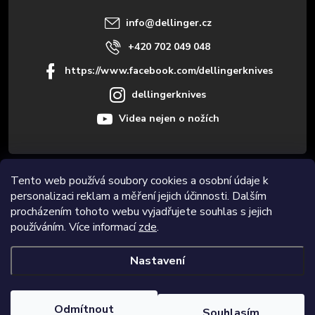
í
info
@
dellinger.cz
+420 702 049 048
https://www.facebook.com/dellingerknives
dellingerknives
Videa nejen o nožích
Tento web používá soubory cookies a osobní údaje k
Informace pro vás
personalizaci reklam a měření jejich účinnosti. Dalším
procházením tohoto webu vyjadřujete souhlas s jejich
Novinky
používáním. Více informací
zde
.
Nastavení
Copyright 2026
Dellinger.cz
. Všechna práva vyhrazena.
Upravit
nastavení cookies
Odmítnout
Souhlasím