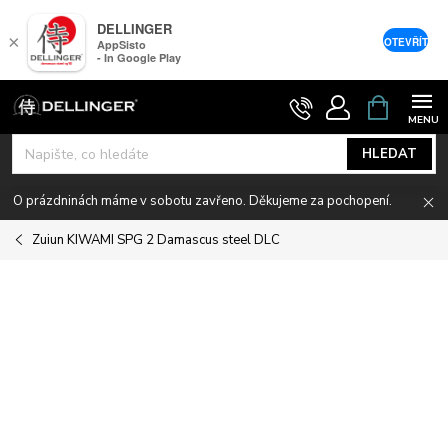
DELLINGER
×
OTEVŘÍT
AppSisto
- In Google Play
Přejít
NÁKUPNÍ
KOŠÍK
na
obsah
HLEDAT
O prázdninách máme v sobotu zavřeno. Děkujeme za pochopení.
Zuiun KIWAMI SPG 2 Damascus steel DLC