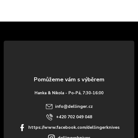
Z
á
p
a
t
Hanka & Nikola - Po-Pá, 7:30-16:00
í
info
@
dellinger.cz
+420 702 049 048
https://www.facebook.com/dellingerknives
dellingerknives