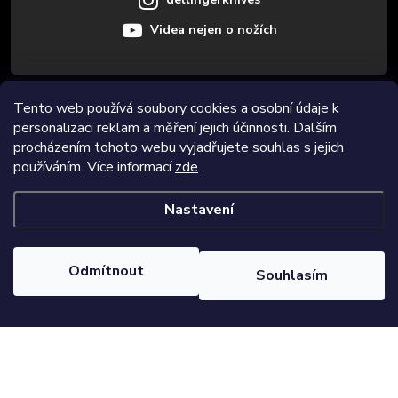
Videa nejen o nožích
Tento web používá soubory cookies a osobní údaje k
Informace pro vás
personalizaci reklam a měření jejich účinnosti. Dalším
procházením tohoto webu vyjadřujete souhlas s jejich
Novinky
používáním. Více informací
zde
.
Nastavení
Copyright 2026
Dellinger.cz
. Všechna práva vyhrazena.
Upravit
nastavení cookies
Odmítnout
Souhlasím
Vytvořil Shoptet Premium