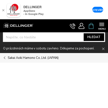
DELLINGER
×
OTEVŘÍT
AppSisto
- In Google Play
Přejít
NÁKUPNÍ
KOŠÍK
na
obsah
HLEDAT
O prázdninách máme v sobotu zavřeno. Děkujeme za pochopení.
Sakai Aoki Hamono Co.,Ltd. (JAPAN)