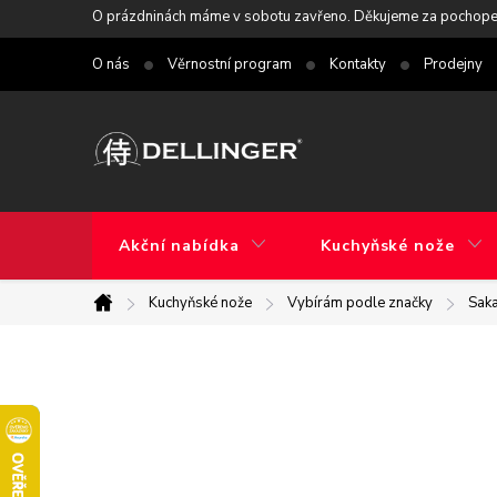
Přejít
O prázdninách máme v sobotu zavřeno. Děkujeme za pochope
na
O nás
Věrnostní program
Kontakty
Prodejny
obsah
Akční nabídka
Kuchyňské nože
Kuchyňské nože
Vybírám podle značky
Saka
Domů