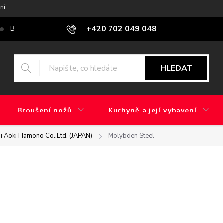
ní.
+420 702 049 048
Blog
Jaký je rozdíl mezi továrním brusem a ručním broušením?
HLEDAT
Broušení nožů
Kuchyně a její vybavení
i Aoki Hamono Co.,Ltd. (JAPAN)
Molybden Steel