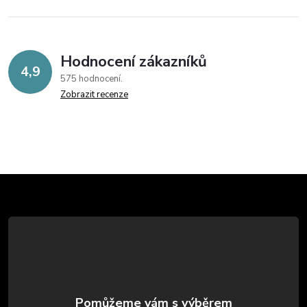
Hodnocení zákazníků
4,9
575 hodnocení
Zobrazit recenze
Z
á
p
a