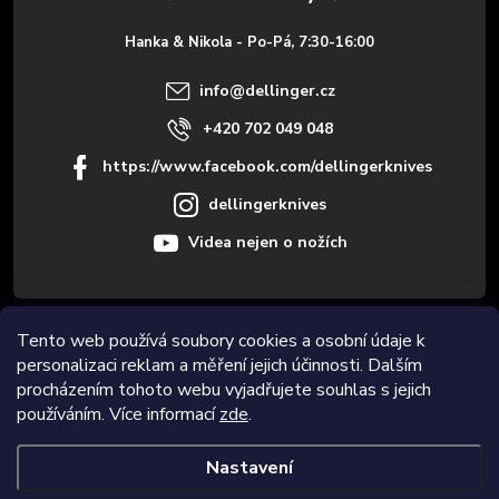
t
Hanka & Nikola - Po-Pá, 7:30-16:00
í
info
@
dellinger.cz
+420 702 049 048
https://www.facebook.com/dellingerknives
dellingerknives
Videa nejen o nožích
Tento web používá soubory cookies a osobní údaje k
Informace pro vás
personalizaci reklam a měření jejich účinnosti. Dalším
procházením tohoto webu vyjadřujete souhlas s jejich
Novinky
používáním. Více informací
zde
.
Nastavení
Copyright 2026
Dellinger.cz
. Všechna práva vyhrazena.
Upravit