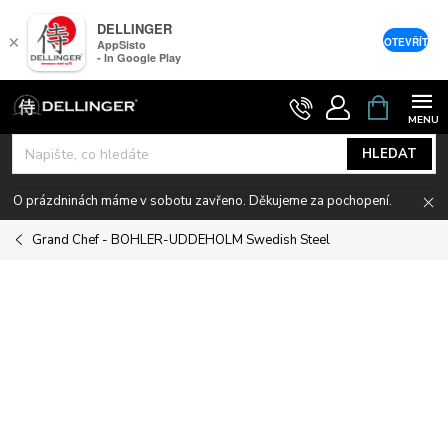
DELLINGER
×
OTEVŘÍT
AppSisto
- In Google Play
Přejít
NÁKUPNÍ
KOŠÍK
na
obsah
HLEDAT
O prázdninách máme v sobotu zavřeno. Děkujeme za pochopení.
Grand Chef - BOHLER-UDDEHOLM Swedish Steel