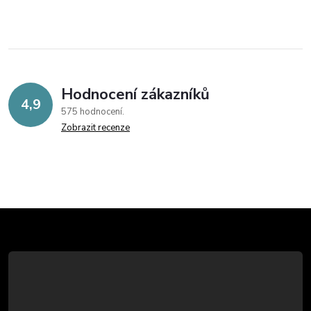
Hodnocení zákazníků
4,9
575 hodnocení
Zobrazit recenze
Z
á
p