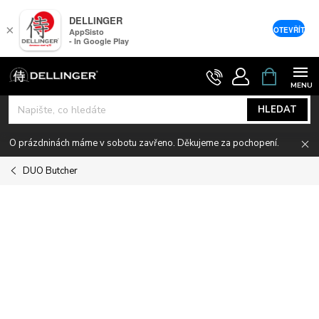
DELLINGER
×
OTEVŘÍT
AppSisto
- In Google Play
Přejít
NÁKUPNÍ
KOŠÍK
na
obsah
HLEDAT
O prázdninách máme v sobotu zavřeno. Děkujeme za pochopení.
DUO Butcher