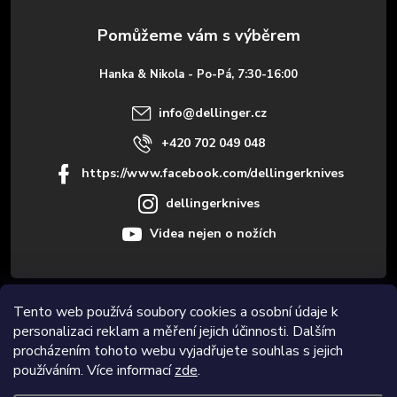
a
t
Hanka & Nikola - Po-Pá, 7:30-16:00
í
info
@
dellinger.cz
+420 702 049 048
https://www.facebook.com/dellingerknives
dellingerknives
Videa nejen o nožích
Tento web používá soubory cookies a osobní údaje k
Informace pro vás
personalizaci reklam a měření jejich účinnosti. Dalším
procházením tohoto webu vyjadřujete souhlas s jejich
Novinky
používáním. Více informací
zde
.