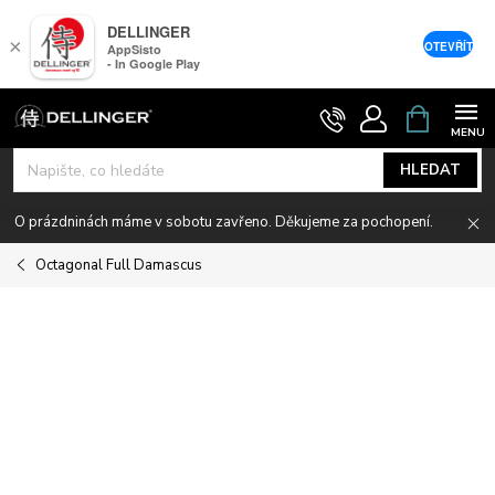
DELLINGER
×
OTEVŘÍT
AppSisto
- In Google Play
Přejít
NÁKUPNÍ
KOŠÍK
na
obsah
HLEDAT
O prázdninách máme v sobotu zavřeno. Děkujeme za pochopení.
Octagonal Full Damascus