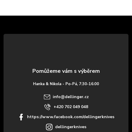
Z
á
p
a
t
Hanka & Nikola - Po-Pá, 7:30-16:00
í
info
@
dellinger.cz
+420 702 049 048
https://www.facebook.com/dellingerknives
dellingerknives