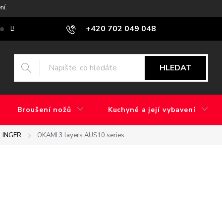
ní.
+420 702 049 048
Blog
Jaký je rozdíl mezi továrním brusem a ručním broušením?
HLEDAT
Broušení nožů
Kuchyně a její vybavení
LINGER
OKAMI 3 layers AUS10 series