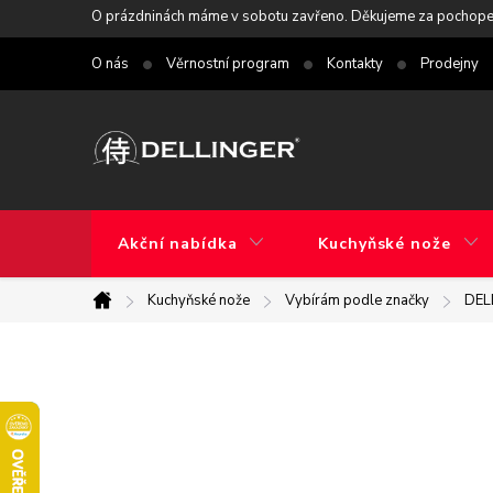
Přejít
O prázdninách máme v sobotu zavřeno. Děkujeme za pochope
na
O nás
Věrnostní program
Kontakty
Prodejny
obsah
Akční nabídka
Kuchyňské nože
Kuchyňské nože
Vybírám podle značky
DEL
Domů