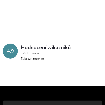
Hodnocení zákazníků
4,9
575 hodnocení
Zobrazit recenze
Z
á