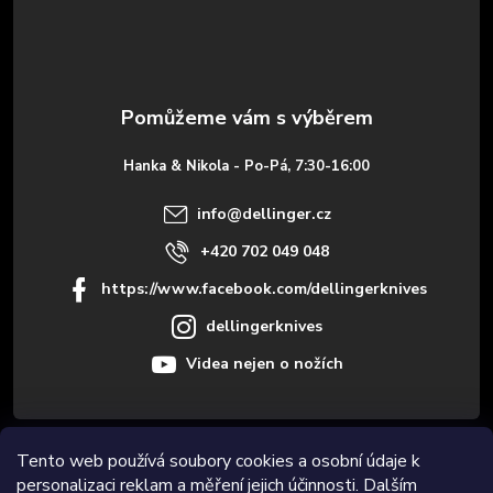
p
a
t
Hanka & Nikola - Po-Pá, 7:30-16:00
í
info
@
dellinger.cz
+420 702 049 048
https://www.facebook.com/dellingerknives
dellingerknives
Videa nejen o nožích
Tento web používá soubory cookies a osobní údaje k
Informace pro vás
personalizaci reklam a měření jejich účinnosti. Dalším