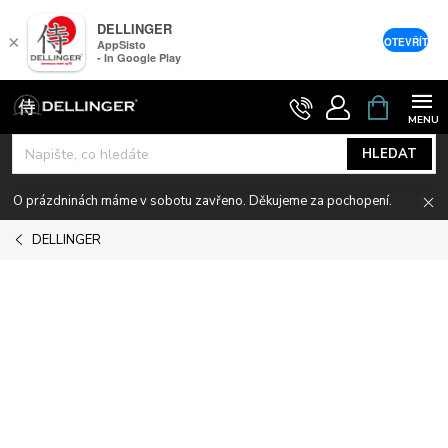
DELLINGER
×
OTEVŘÍT
AppSisto
- In Google Play
Přejít
NÁKUPNÍ
KOŠÍK
na
obsah
HLEDAT
O prázdninách máme v sobotu zavřeno. Děkujeme za pochopení.
DELLINGER