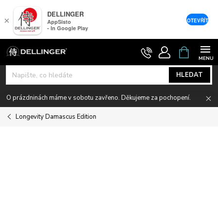
DELLINGER
×
OTEVŘÍT
AppSisto
- In Google Play
Přejít
NÁKUPNÍ
KOŠÍK
na
obsah
HLEDAT
O prázdninách máme v sobotu zavřeno. Děkujeme za pochopení.
Longevity Damascus Edition