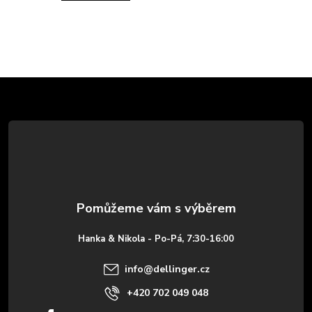
Z
á
p
a
t
Hanka & Nikola - Po-Pá, 7:30-16:00
í
info
@
dellinger.cz
+420 702 049 048