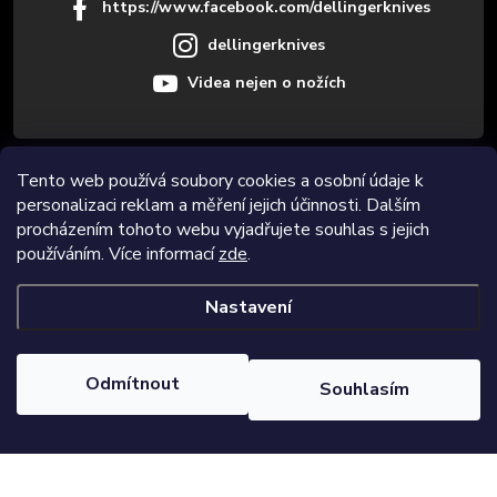
https://www.facebook.com/dellingerknives
dellingerknives
Videa nejen o nožích
Informace pro vás
Tento web používá soubory cookies a osobní údaje k
personalizaci reklam a měření jejich účinnosti. Dalším
procházením tohoto webu vyjadřujete souhlas s jejich
Novinky
používáním. Více informací
zde
.
Nastavení
Copyright 2026
Dellinger.cz
. Všechna práva vyhrazena.
Upravit
nastavení cookies
Odmítnout
Souhlasím
Vytvořil Shoptet Premium